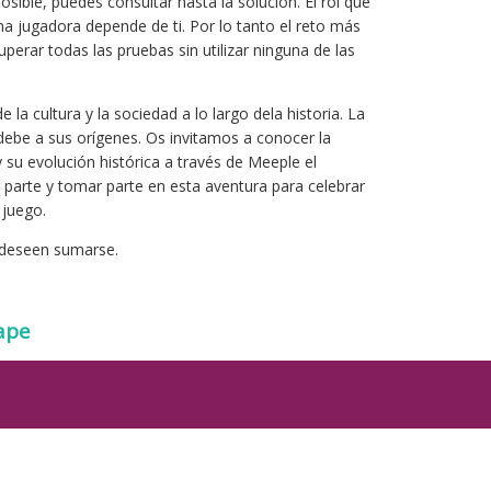
sible, puedes consultar hasta la solución. El rol que
 jugadora depende de ti. Por lo tanto el reto más
superar todas las pruebas sin utilizar ninguna de las
e la cultura y la sociedad a lo largo dela historia. La
 debe a sus orígenes. Os invitamos a conocer la
 su evolución histórica a través de Meeple el
 parte y tomar parte en esta aventura para celebrar
 juego.
e deseen sumarse.
ape