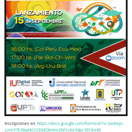
Inscripciones en:
https://docs.google.com/forms/d/1x-GwReyL-
LmoV7b38qAkODE68QbNm2WOsKe3dpc3Et4/edit